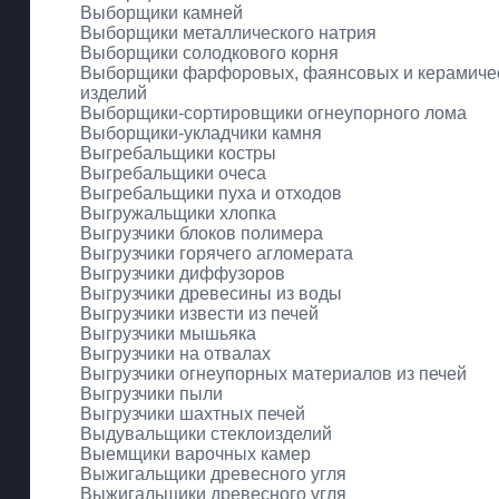
Выборщики камней
Выборщики металлического натрия
Выборщики солодкового корня
Выборщики фарфоровых, фаянсовых и керамиче
изделий
Выборщики-сортировщики огнеупорного лома
Выборщики-укладчики камня
Выгребальщики костры
Выгребальщики очеса
Выгребальщики пуха и отходов
Выгружальщики хлопка
Выгрузчики блоков полимера
Выгрузчики горячего агломерата
Выгрузчики диффузоров
Выгрузчики древесины из воды
Выгрузчики извести из печей
Выгрузчики мышьяка
Выгрузчики на отвалах
Выгрузчики огнеупорных материалов из печей
Выгрузчики пыли
Выгрузчики шахтных печей
Выдувальщики стеклоизделий
Выемщики варочных камер
Выжигальщики древесного угля
Выжигальщики древесного угля