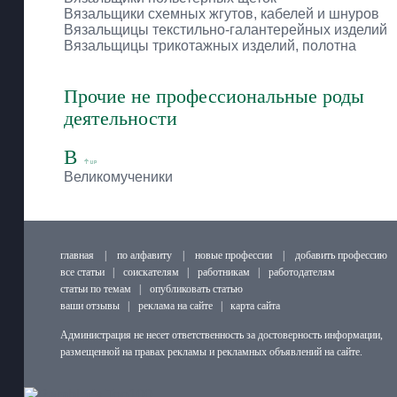
Вязальщики схемных жгутов, кабелей и шнуров
Вязальщицы текстильно-галантерейных изделий
Вязальщицы трикотажных изделий, полотна
Прочие не профессиональные роды
деятельности
В
Великомученики
главная
|
по алфавиту
|
новые профессии
|
добавить профессию
все статьи
|
соискателям
|
работникам
|
работодателям
статьи по темам
|
опубликовать статью
ваши отзывы
|
реклама на сайте
|
карта сайта
Администрация не несет ответственность за достоверность информации,
размещенной на правах рекламы и рекламных объявлений на сайте.