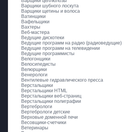
Варщики целлюлозы
Варщики шубного лоскута
Варщики щетины и волоса
Ватинщики
Вафельщики
Вахтеры
Веб-мастера
Ведущие дискотеки
Ведущие программ на радио (радиоведущие)
Ведущие программ на телевидении
Ведущие программисты
Велогонщики
Велосипедисты
Велюрщики
Венерологи
Вентилевые гидравлического пресса
Верстальщики
Верстальщики HTML
Верстальщики веб-страниц
Верстальщики полиграфии
Вертебрологи
Вертебрологи детские
Верховые доменной печи
Весовщики-счетчики
Ветеринары