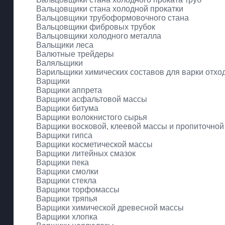
Вальцовщики стана холодной прокатки
Вальцовщики трубоформовочного стана
Вальцовщики фибровых трубок
Вальцовщики холодного металла
Вальщики леса
Валютные трейдеры
Валяльщики
Варильщики химических составов для варки отхо
Варщики
Варщики аппрета
Варщики асфальтовой массы
Варщики битума
Варщики волокнистого сырья
Варщики восковой, клеевой массы и пропиточной
Варщики гипса
Варщики косметической массы
Варщики литейных смазок
Варщики пека
Варщики смолки
Варщики стекла
Варщики торфомассы
Варщики тряпья
Варщики химической древесной массы
Варщики хлопка