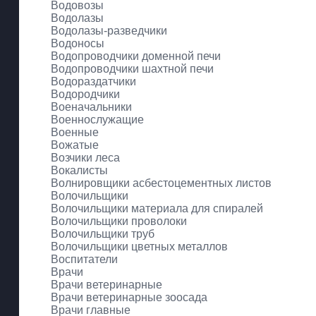
Водовозы
Водолазы
Водолазы-разведчики
Водоносы
Водопроводчики доменной печи
Водопроводчики шахтной печи
Водораздатчики
Водородчики
Военачальники
Военнослужащие
Военные
Вожатые
Возчики леса
Вокалисты
Волнировщики асбестоцементных листов
Волочильщики
Волочильщики материала для спиралей
Волочильщики проволоки
Волочильщики труб
Волочильщики цветных металлов
Воспитатели
Врачи
Врачи ветеринарные
Врачи ветеринарные зоосада
Врачи главные