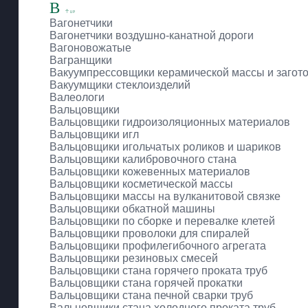
В
Вагонетчики
Вагонетчики воздушно-канатной дороги
Вагоновожатые
Вагранщики
Вакуумпрессовщики керамической массы и загот
Вакуумщики стеклоизделий
Валеологи
Вальцовщики
Вальцовщики гидроизоляционных материалов
Вальцовщики игл
Вальцовщики игольчатых роликов и шариков
Вальцовщики калибровочного стана
Вальцовщики кожевенных материалов
Вальцовщики косметической массы
Вальцовщики массы на вулканитовой связке
Вальцовщики обкатной машины
Вальцовщики по сборке и перевалке клетей
Вальцовщики проволоки для спиралей
Вальцовщики профилегибочного агрегата
Вальцовщики резиновых смесей
Вальцовщики стана горячего проката труб
Вальцовщики стана горячей прокатки
Вальцовщики стана печной сварки труб
Вальцовщики стана холодного проката труб