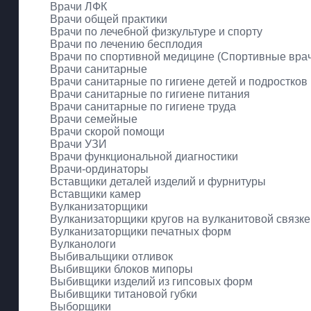
Врачи ЛФК
Врачи общей практики
Врачи по лечебной физкультуре и спорту
Врачи по лечению бесплодия
Врачи по спортивной медицине (Спортивные вра
Врачи санитарные
Врачи санитарные по гигиене детей и подростков
Врачи санитарные по гигиене питания
Врачи санитарные по гигиене труда
Врачи семейные
Врачи скорой помощи
Врачи УЗИ
Врачи функциональной диагностики
Врачи-ординаторы
Вставщики деталей изделий и фурнитуры
Вставщики камер
Вулканизаторщики
Вулканизаторщики кругов на вулканитовой связке
Вулканизаторщики печатных форм
Вулканологи
Выбивальщики отливок
Выбивщики блоков мипоры
Выбивщики изделий из гипсовых форм
Выбивщики титановой губки
Выборщики