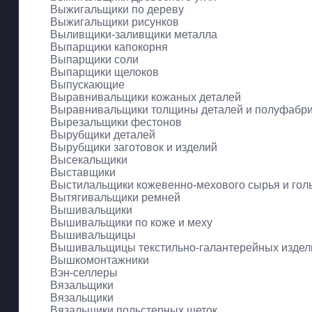
Выжигальщики по дереву
Выжигальщики рисунков
Выливщики-заливщики металла
Выпарщики капокорня
Выпарщики соли
Выпарщики щелоков
Выпускающие
Выравнивальщики кожаных деталей
Выравнивальщики толщины деталей и полуфабри
Вырезальщики фестонов
Вырубщики деталей
Вырубщики заготовок и изделий
Высекальщики
Выставщики
Выстилальщики кожевенно-мехового сырья и гол
Вытягивальщики ремней
Вышивальщики
Вышивальщики по коже и меху
Вышивальщицы
Вышивальщицы текстильно-галантерейных издел
Вышкомонтажники
Вэн-селлеры
Вязальщики
Вязальщики
Вязальщики польстерных щеток