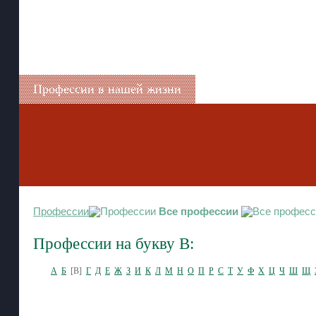
Профессии в нашей жизни
Профессии
Все профессии
Профессии на букву В:
А
Б
[В]
Г
Д
Е
Ж
З
И
К
Л
М
Н
О
П
Р
С
Т
У
Ф
Х
Ц
Ч
Ш
Щ