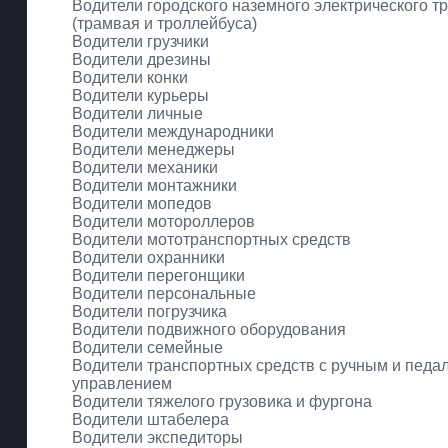
Водители городского наземного электрического т
(трамвая и троллейбуса)
Водители грузчики
Водители дрезины
Водители конки
Водители курьеры
Водители личные
Водители международники
Водители менеджеры
Водители механики
Водители монтажники
Водители мопедов
Водители мотороллеров
Водители мототранспортных средств
Водители охранники
Водители перегонщики
Водители персональные
Водители погрузчика
Водители подвижного оборудования
Водители семейные
Водители транспортных средств с ручным и пед
управлением
Водители тяжелого грузовика и фургона
Водители штабелера
Водители экспедиторы