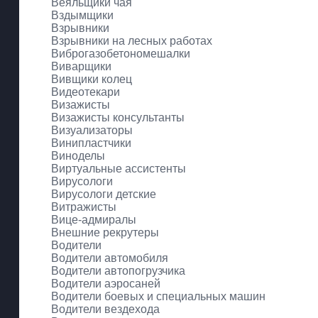
Веяльщики чая
Вздымщики
Взрывники
Взрывники на лесных работах
Виброгазобетономешалки
Виварщики
Вивщики колец
Видеотекари
Визажисты
Визажисты консультанты
Визуализаторы
Винипластчики
Виноделы
Виртуальные ассистенты
Вирусологи
Вирусологи детские
Витражисты
Вице-адмиралы
Внешние рекрутеры
Водители
Водители автомобиля
Водители автопогрузчика
Водители аэросаней
Водители боевых и специальных машин
Водители вездехода