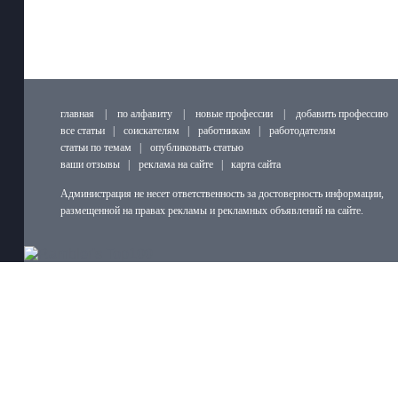
главная
|
по алфавиту
|
новые профессии
|
добавить профессию
все статьи
|
соискателям
|
работникам
|
работодателям
статьи по темам
|
опубликовать статью
ваши отзывы
|
реклама на сайте
|
карта сайта
Администрация не несет ответственность за достоверность информации,
размещенной на правах рекламы и рекламных объявлений на сайте.