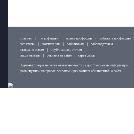
главная
|
по алфавиту
|
новые профессии
|
добавить профессию
все статьи
|
соискателям
|
работникам
|
работодателям
статьи по темам
|
опубликовать статью
ваши отзывы
|
реклама на сайте
|
карта сайта
Администрация не несет ответственность за достоверность информации,
размещенной на правах рекламы и рекламных объявлений на сайте.