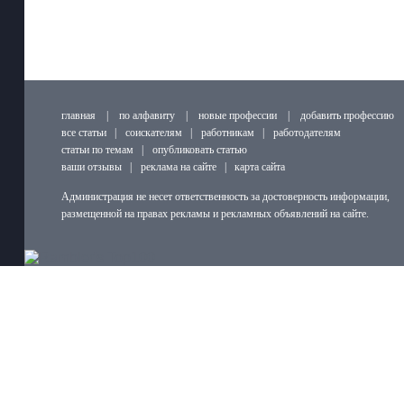
главная
|
по алфавиту
|
новые профессии
|
добавить профессию
все статьи
|
соискателям
|
работникам
|
работодателям
статьи по темам
|
опубликовать статью
ваши отзывы
|
реклама на сайте
|
карта сайта
Администрация не несет ответственность за достоверность информации,
размещенной на правах рекламы и рекламных объявлений на сайте.