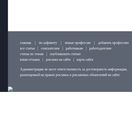
главная
|
по алфавиту
|
новые профессии
|
добавить профессию
все статьи
|
соискателям
|
работникам
|
работодателям
статьи по темам
|
опубликовать статью
ваши отзывы
|
реклама на сайте
|
карта сайта
Администрация не несет ответственность за достоверность информации,
размещенной на правах рекламы и рекламных объявлений на сайте.