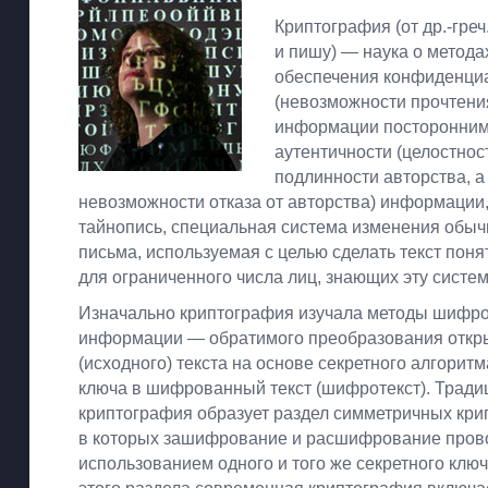
Криптография (от др.-греч
и пишу) — наука о метода
обеспечения конфиденци
(невозможности прочтени
информации посторонним
аутентичности (целостнос
подлинности авторства, а
невозможности отказа от авторства) информации
тайнопись, специальная система изменения обыч
письма, используемая с целью сделать текст пон
для ограниченного числа лиц, знающих эту систем
Изначально криптография изучала методы шифр
информации — обратимого преобразования откр
(исходного) текста на основе секретного алгоритм
ключа в шифрованный текст (шифротекст). Трад
криптография образует раздел симметричных кри
в которых зашифрование и расшифрование пров
использованием одного и того же секретного клю