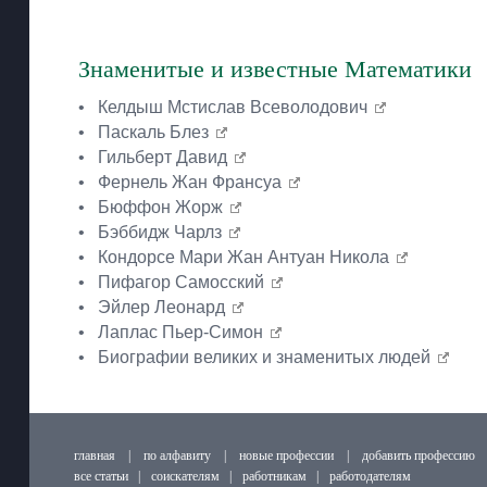
Знаменитые и известные Математики
•
Келдыш Мстислав Всеволодович
•
Паскаль Блез
•
Гильберт Давид
•
Фернель Жан Франсуа
•
Бюффон Жорж
•
Бэббидж Чарлз
•
Кондорсе Мари Жан Антуан Никола
•
Пифагор Самосский
•
Эйлер Леонард
•
Лаплас Пьер-Симон
•
Биографии великих и знаменитых людей
главная
|
по алфавиту
|
новые профессии
|
добавить профессию
все статьи
|
соискателям
|
работникам
|
работодателям