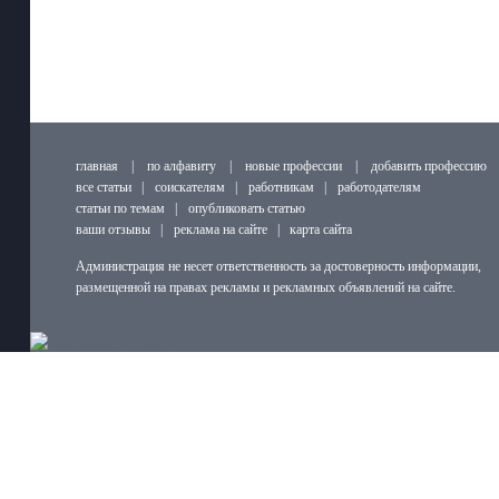
главная
|
по алфавиту
|
новые профессии
|
добавить профессию
все статьи
|
соискателям
|
работникам
|
работодателям
статьи по темам
|
опубликовать статью
ваши отзывы
|
реклама на сайте
|
карта сайта
Администрация не несет ответственность за достоверность информации,
размещенной на правах рекламы и рекламных объявлений на сайте.