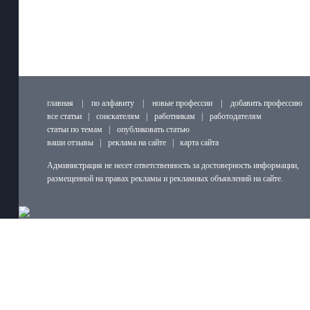
главная
|
по алфавиту
|
новые профессии
|
добавить профессию
все статьи
|
соискателям
|
работникам
|
работодателям
статьи по темам
|
опубликовать статью
ваши отзывы
|
реклама на сайте
|
карта сайта
Администрация не несет ответственность за достоверность информации,
размещенной на правах рекламы и рекламных объявлений на сайте.