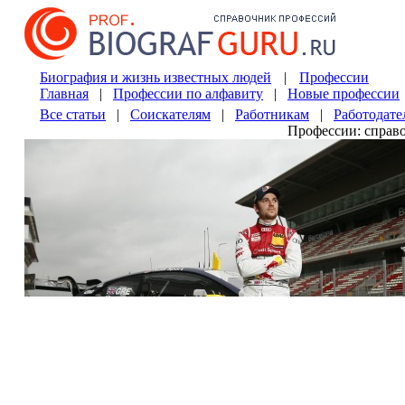
Биография и жизнь известных людей
|
Профессии
Главная
|
Профессии по алфавиту
|
Новые профессии
Все статьи
|
Соискателям
|
Работникам
|
Работодате
Профессии: справ